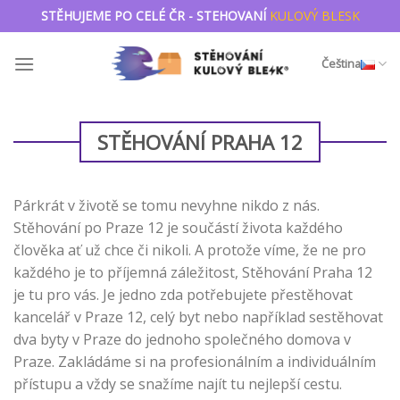
Přejít
STĚHUJEME PO CELÉ ČR - STEHOVANÍ
KULOVÝ BLESK
na
obsah
Čeština
STĚHOVÁNÍ PRAHA 12
Párkrát v životě se tomu nevyhne nikdo z nás.
Stěhování po Praze 12 je součástí života každého
člověka ať už chce či nikoli. A protože víme, že ne pro
každého je to příjemná záležitost, Stěhování Praha 12
je tu pro vás. Je jedno zda potřebujete přestěhovat
kancelář v Praze 12, celý byt nebo například sestěhovat
dva byty v Praze do jednoho společného domova v
Praze. Zakládáme si na profesionálním a individuálním
přístupu a vždy se snažíme najít tu nejlepší cestu.