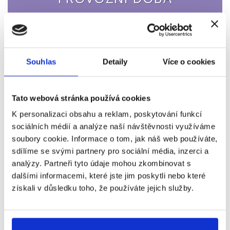
Pondělí – Pátek
8:00 – 00:00
Sobota – Neděle
8:00 – 00:00
Souhlas
Detaily
Více o cookies
Svátky
8:00 – 00:00
Tato webová stránka používá cookies
Jsme profesionální stěhovací firma. Co to přesně
K personalizaci obsahu a reklam, poskytování funkcí
znamená? Že víme, jak celou akci naplánovat a provést
sociálních médií a analýze naší návštěvnosti využíváme
tak, aby vás to stálo minimum nervů a námahy.
soubory cookie. Informace o tom, jak náš web používáte,
Nevrháme se ale do ničeho po hlavě. Nejdříve si náš
sdílíme se svými partnery pro sociální média, inzerci a
analýzy. Partneři tyto údaje mohou zkombinovat s
zkušený technik z Stěhujeme Praha 1 přijde
dalšími informacemi, které jste jim poskytli nebo které
prohlédnout o jaký prostor a objem věcí se jedná. Podle
získali v důsledku toho, že používáte jejich služby.
toho pečlivě připraví plán stěhování po Praze 1 a
neopomene ani na případné pojištění věcí. To je taková
pojistka, kdyby přeci jen něco. Následně se s vámi
domluví na dni a konkrétním čase, který vám bude