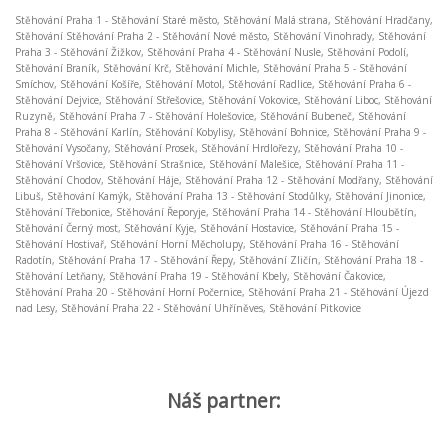
Stěhování Praha 1 - Stěhování Staré město, Stěhování Malá strana, Stěhování Hradčany,
Stěhování Stěhování Praha 2 - Stěhování Nové město, Stěhování Vinohrady, Stěhování
Praha 3 - Stěhování Žižkov, Stěhování Praha 4 - Stěhování Nusle, Stěhování Podolí,
Stěhování Braník, Stěhování Krč, Stěhování Michle, Stěhování Praha 5 - Stěhování
Smíchov, Stěhování Košíře, Stěhování Motol, Stěhování Radlice, Stěhování Praha 6 -
Stěhování Dejvice, Stěhování Střešovice, Stěhování Vokovice, Stěhování Liboc, Stěhování
Ruzyně, Stěhování Praha 7 - Stěhování Holešovice, Stěhování Bubeneč, Stěhování
Praha 8 - Stěhování Karlín, Stěhování Kobylisy, Stěhování Bohnice, Stěhování Praha 9 -
Stěhování Vysočany, Stěhování Prosek, Stěhování Hrdlořezy, Stěhování Praha 10 -
Stěhování Vršovice, Stěhování Strašnice, Stěhování Malešice, Stěhování Praha 11 -
Stěhování Chodov, Stěhování Háje, Stěhování Praha 12 - Stěhování Modřany, Stěhování
Libuš, Stěhování Kamýk, Stěhování Praha 13 - Stěhování Stodůlky, Stěhování Jinonice,
Stěhování Třebonice, Stěhování Řeporyje, Stěhování Praha 14 - Stěhování Hloubětín,
Stěhování Černý most, Stěhování Kyje, Stěhování Hostavice, Stěhování Praha 15 -
Stěhování Hostivař, Stěhování Horní Měcholupy, Stěhování Praha 16 - Stěhování
Radotín, Stěhování Praha 17 - Stěhování Řepy, Stěhování Zličín, Stěhování Praha 18 -
Stěhování Letňany, Stěhování Praha 19 - Stěhování Kbely, Stěhování Čakovice,
Stěhování Praha 20 - Stěhování Horní Počernice, Stěhování Praha 21 - Stěhování Újezd
nad Lesy, Stěhování Praha 22 - Stěhování Uhříněves, Stěhování Pitkovice
Náš partner: