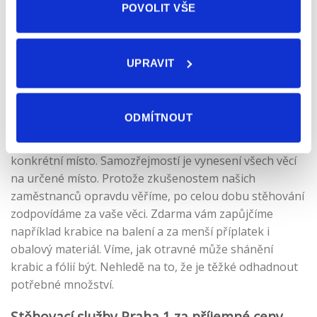
POVOLIT VŠE
vyhovovat a podle toho nechá přistavit stěhovací vůz.
Stěhovací firma Praha 1 je zde pro Vás
UPRAVIT
Pokud je to potřeba, lze se domluvit i na demontáži
nábytku nebo třeba bezpečném zabalení křehkých
předmětů. No a pak je na řadě svoz na místo určení a
ODMÍTNOUT
vybalování. Při plánování celé akce se lze dohodnout na
opětovném smontování nábytku i ustavení na
konkrétní místo. Samozřejmostí je vynesení všech věcí
na určené místo. Protože zkušenostem našich
zaměstnanců opravdu věříme, po celou dobu stěhování
zodpovídáme za vaše věci. Zdarma vám zapůjčíme
například krabice na balení a za menší příplatek i
obalový materiál. Víme, jak otravné může shánění
krabic a fólií být. Nehledě na to, že je těžké odhadnout
potřebné množství.
Stěhovací služby Praha 1 za příjemné ceny