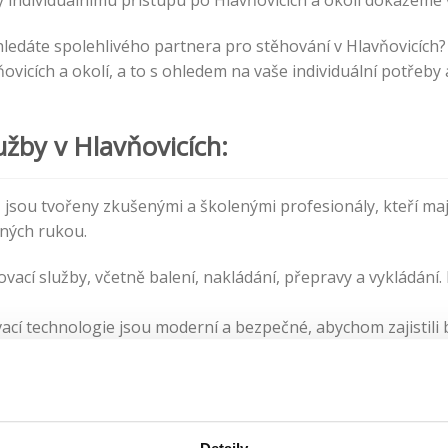
y individuálnímu přístupu po Hlavňovicích a okolí dokážeme v
 hledáte spolehlivého partnera pro stěhování v Hlavňovicích
ňovicích a okolí, a to s ohledem na vaše individuální potřeby
užby v Hlavňovicích:
jsou tvořeny zkušenými a školenými profesionály, kteří maj
čných rukou.
ací služby, včetně balení, nakládání, přepravy a vykládání. 
ací technologie jsou moderní a bezpečné, abychom zajistil
 a proto se snažíme co nejvíce přizpůsobit vašim individuáln
transparentní a bez skrytých poplatků. Před zahájením stě