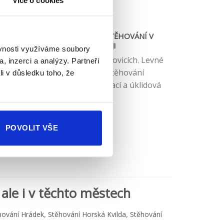
Více o cookies
KVALITNÍ A PROFESIONÁLNÍ STĚHOVÁNÍ V
HLAVŇOVICÍCH KRAJI
ěvnosti využíváme soubory
alitní stěhovací služby v Hlavňovicích. Levné
, inzerci a analýzy. Partneři
stěhování v Hlavňovicích. stěhování
li v důsledku toho, že
emovitostí Hlavňovice. stěhovací a úklidová
služba Hlavňovice.
POVOLIT VŠE
ale i v těchto městech
,
,
hování Hrádek
Stěhování Horská Kvilda
Stěhování