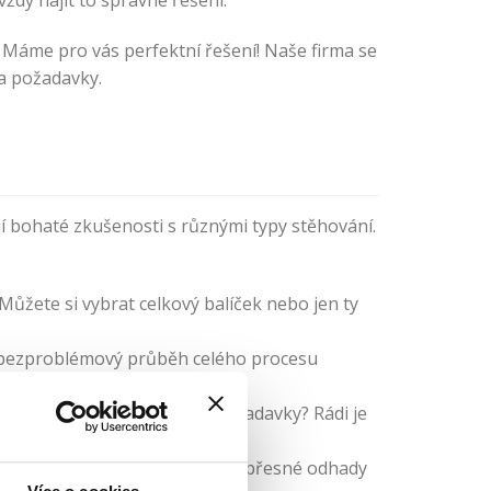
ždy najít to správné řešení.
? Máme pro vás perfektní řešení! Naše firma se
 a požadavky.
í bohaté zkušenosti s různými typy stěhování.
Můžete si vybrat celkový balíček nebo jen ty
i bezproblémový průběh celého procesu
ím potřebám. Máte speciální požadavky? Rádi je
hování vám poskytneme jasné a přesné odhady