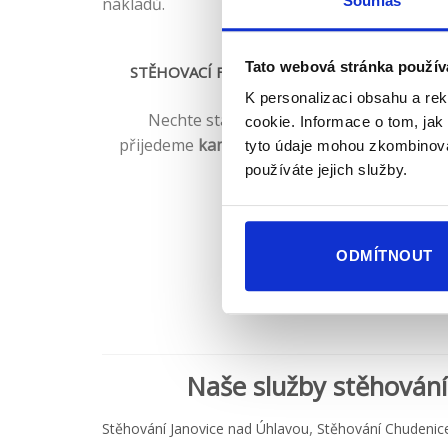
Souhlas
nákladů.
Tato webová stránka použív
STĚHOVACÍ FIRMA - HLAVŇOVICE JE ZDE PR
VÁS
K personalizaci obsahu a re
Nechte starosti se
stěhováním
na nás,
cookie. Informace o tom, jak
přijedeme
kamkoliv v Hlavňovicích, okolí
a c
tyto údaje mohou zkombinovat
České Republice.
používáte jejich služby.
ODMÍTNOUT
Naše služby stěhování
,
Stěhování Janovice nad Úhlavou
Stěhování Chudenic