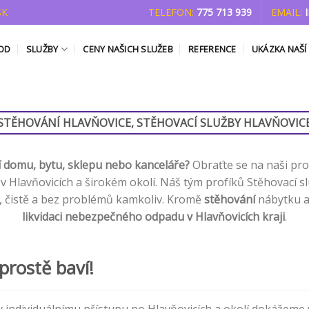
SK
TELEFON:
775 713 939
EMAIL:
OD
SLUŽBY
CENY NAŠICH SLUŽEB
REFERENCE
UKÁZKA NAŠÍ
STĚHOVÁNÍ HLAVŇOVICE, STĚHOVACÍ SLUŽBY HLAVŇOVIC
í domu, bytu, sklepu nebo kanceláře?
Obraťte se na naši pro
 Hlavňovicích a širokém okolí. Náš tým profíků Stěhovací sl
e, čistě a bez problémů kamkoliv. Kromě
stěhování
nábytku a
likvidaci nebezpečného odpadu v Hlavňovicích kraji
.
prostě baví!