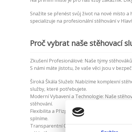
Na prvním místě je pro nás vždy zákazník. Dík
Snažíte se přenést svůj život na nové místo a
specializuje na profesionální stěhování v Hlav
Proč vybrat naše stěhovací sl
Zkušení Profesionálové: Naše týmy stěhováků 
S námi máte jistotu, že vaše věci jsou v bezpe
Široká Škála Služeb: Nabízíme komplexní stěhov
služby, které potřebujete.
Moderní Vybavení a Technologie: Naše stěhov
stěhování.
Flexibilita a Přizpůsobivost: Jsme tu pro vás,
splníme.
Transparentní Ceny: Naše cenová politika je 