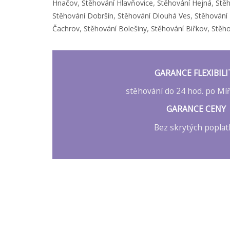
,
,
,
Hnačov
Stěhování Hlavňovice
Stěhování Hejná
Stě
,
,
Stěhování Dobršín
Stěhování Dlouhá Ves
Stěhování
,
,
,
Čachrov
Stěhování Bolešiny
Stěhování Biřkov
Stěh
GARANCE FLEXIBILI
stěhování do 24 hod. po Míř
GARANCE CENY
Bez skrytých popla