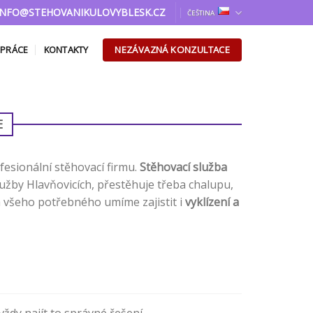
INFO@STEHOVANIKULOVYBLESK.CZ
ČEŠTINA
NEZÁVAZNÁ KONZULTACE
 PRÁCE
KONTAKTY
E
fesionální stěhovací firmu.
Stěhovací služba
užby Hlavňovicích, přestěhuje třeba chalupu,
 všeho potřebného umíme zajistit i
vyklízení a