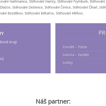
,
,
,
hování Hartmanice
Stěhování Hamry
Stěhování Frymburk
Stěhování
,
,
,
,
 Dlažov
Stěhování Dešenice
Stěhování Čimice
Stěhování Číhaň
Stěh
,
,
,
ování Bezděkov
Stěhování Běhařov
Stěhování Mířkov
PR
TY
kově kraji
Pondělí – Pátek
Sobota – Neděle
tků
Svátky
Náš partner: