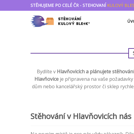
Přejít
STĚHUJEME PO CELÉ ČR - STEHOVANÍ
KULOVÝ BLE
na
obsah
ÚV
Bydlíte v
Hlavňovicích a plánujete stěhován
Hlavňovice
je připravena na vaše požadavky v
dům nebo kancelářský prostor či sklep rychl
Stěhování v Hlavňovicích nás 