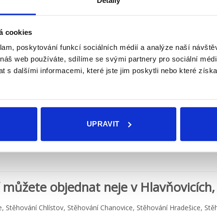
Detaily
á cookies
O
STĚHOVACÍ SLUŽBY V HLAVŇOVICÍCH ZA
PŘÍJEMNÉ CENY
klam, poskytování funkcí sociálních médií a analýze naší návšt
Umíme přestěhovat v podstatě jakýkoliv
Kv
 náš web používáte, sdílíme se svými partnery pro sociální média
elé
prostor od sklepa až po půdu. Hlavňovice
 s dalšími informacemi, které jste jim poskytli nebo které získa
velmi dobře známe.
n
Naše stěhovací služba v Hlavňovicích vám
zajistí stěhování i vyklizení na klíč.
UPRAVIT
 můžete objednat neje v Hlavňovicích, 
,
,
,
,
e
Stěhování Chlístov
Stěhování Chanovice
Stěhování Hradešice
Stě